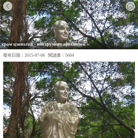
храм цзиньтай - инструмент ароханвей
發布日期：
2015-07-06
閱讀量：
5604