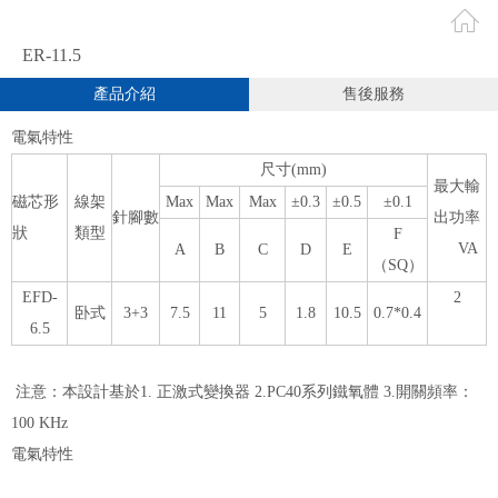
ER-11.5
產品介紹
售後服務
電氣特性
尺寸(mm)
最大輸
磁芯形
線架
Max
Max
Max
±0.3
±0.5
±0.1
針腳數
出功率
狀
類型
F
VA
A
B
C
D
E
（SQ）
EFD-
2
卧式
3+3
7.5
11
5
1.8
10.5
0.7*0.4
6.5
注意：本設計基於1. 正激式變換器 2.PC40系列鐵氧體 3.開關頻率：
100 KHz
電氣特性