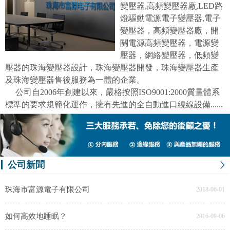
變壓器,高頻變壓器廠,LED路
燈驅動電源電子變壓器,電子
變壓器，高頻變壓器廠，開
關電源高頻變壓器，電源變
壓器，網絡變壓器，低頻變
壓器的珠海變壓器設計，珠海變壓器開發，珠海變壓器生產
及珠海變壓器售後服務為一體的企業。
公司自2006年創建以來，嚴格按照ISO9001:2000質量體系
標準的要求規範化運作，擁有先進的全自動進口繞線設備......
公司新聞
珠海市富源電子有限公司
2018-06-01
如何高效地睡眠？
2016-09-06