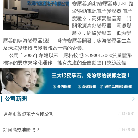
變壓器,高頻變壓器廠,LED路
燈驅動電源電子變壓器,電子
變壓器，高頻變壓器廠，開
關電源高頻變壓器，電源變
壓器，網絡變壓器，低頻變
壓器的珠海變壓器設計，珠海變壓器開發，珠海變壓器生產
及珠海變壓器售後服務為一體的企業。
公司自2006年創建以來，嚴格按照ISO9001:2000質量體系
標準的要求規範化運作，擁有先進的全自動進口繞線設備......
公司新聞
珠海市富源電子有限公司
2018-06-01
如何高效地睡眠？
2016-09-06