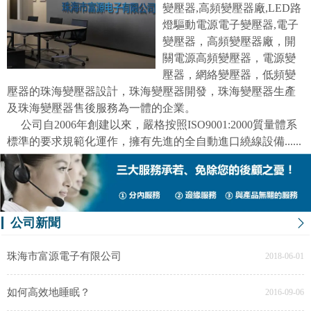
變壓器,高頻變壓器廠,LED路
燈驅動電源電子變壓器,電子
變壓器，高頻變壓器廠，開
關電源高頻變壓器，電源變
壓器，網絡變壓器，低頻變
壓器的珠海變壓器設計，珠海變壓器開發，珠海變壓器生產
及珠海變壓器售後服務為一體的企業。
公司自2006年創建以來，嚴格按照ISO9001:2000質量體系
標準的要求規範化運作，擁有先進的全自動進口繞線設備......
公司新聞
珠海市富源電子有限公司
2018-06-01
如何高效地睡眠？
2016-09-06