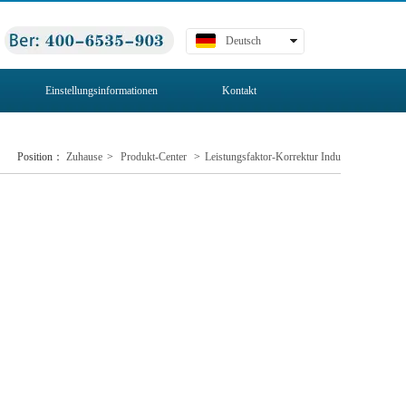
Deutsch
繁體
English
Einstellungsinformationen
Kontakt
日本語
русский
Position：
Zuhause
>
Produkt-Center
>
Leistungsfaktor-Korrektur Indu