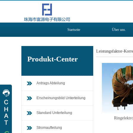
Startseite
Über uns.
Leistungsfaktor-Korr
Produkt-Center
Antrags Abteilung
在线QQ
Erscheinungsbild Unterteilung
Arbeitszeit
Standard Unterteilung
Ringelektr
Montag
Nach
Sams
tag
8:30-17:30
Stromaufteilung