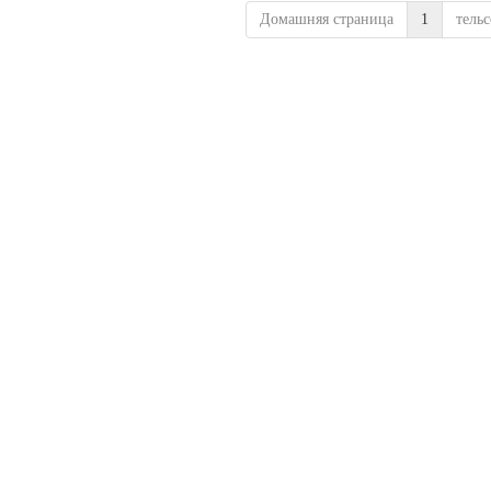
Домашняя страница
1
тель